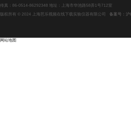
传真：86-0514-86292348 地址：上海市华池路58弄1号712室
版权所有 © 2024 上海芭乐视频在线下载实验仪器有限公司
备案号：沪I
网站地图