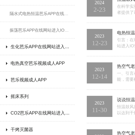
2024
在科学实
2-23
者提供了诸
隔水式电热恒温芭乐APP在线网站进入IOS版
乐视频成人
持在预设
振荡芭乐APP在线网站进入IOS版
电热恒温
2023
引言：
12-23
站进入IO
生化芭乐APP在线网站进入IOS版
其在科学
定的设备
电热真空芭乐视频成人APP
热空气老
2023
一
12-14
能
芭乐视频成人APP
然环境条
方式模拟
摇床系列
说说恒温
2023
恒温鼓风芭
11-30
CO2芭乐APP在线网站进入IOS版
以达到干燥
温鼓风芭
动
干烤灭菌器
热空气老